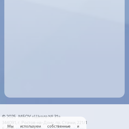
© 2025 МБОУ «Школа № 31»
344091, г. Ростов-на-Дону, пр. Стачки, 221/1
Мы используем собственные и
E-mail:
rostov-na-donu.shkola31@yandex.ru