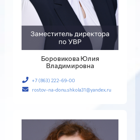
Боровикова Юлия
Владимировна
+7 (863) 222-69-00
rostov-na-donu.shkola31@yandex.ru