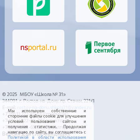
© 2025 МБОУ «Школа № 31»
344091, г. Ростов-на-Дону, пр. Стачки, 221/1
E-mail:
rostov-na-donu.shkola31@yandex.ru
Мы используем собственные и
+7 (863) 222-69-00 (приемная)
сторонние файлы cookie для улучшения
+7 (863) 222-49-28 (директор)
условий пользования сайтом и
+7 (863) 222-69-36 (бухгалтерия)
получения статистики. Продолжая
навигацию по сайту, вы соглашаетесь с
Версия для слабовидящих
Политикой в области использования