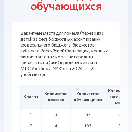
обучающихся
Вакантные места для приема (перевода)
детей за счет бюджетных ассигнований
федерального бюджета, бюджетов
субъекта Российской Федерации, местных
бюджетов, а также за счет средств
физических и (или) юридических лиц в
МБОУ «Школа № 31» на 2024–2025
учебный год:
Количество
Количество
Количество
Классы
вакантных
классов
обучающихся
мест
1
3
87
0
2
4
103
0