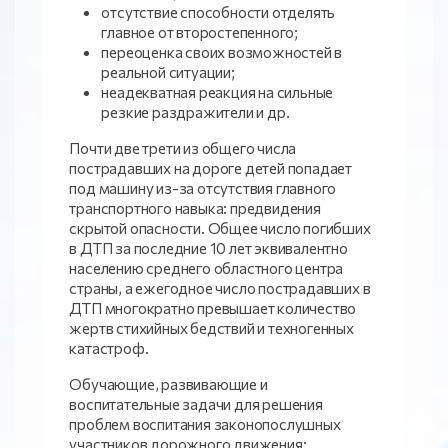
отсутствие способности отделять
главное от второстепенного;
переоценка своих возможностей в
реальной ситуации;
неадекватная реакция на сильные
резкие раздражители и др.
Почти две трети из общего числа
пострадавших на дороге детей попадает
под машину из-за отсутствия главного
транспортного навыка: предвидения
скрытой опасности. Общее число погибших
в ДТП за последние 10 лет эквивалентно
населению среднего областного центра
страны, а ежегодное число пострадавших в
ДТП многократно превышает количество
жертв стихийных бедствий и техногенных
катастроф.
Обучающие, развивающие и
воспитательные задачи для решения
проблем воспитания законопослушных
участников дорожного движения: