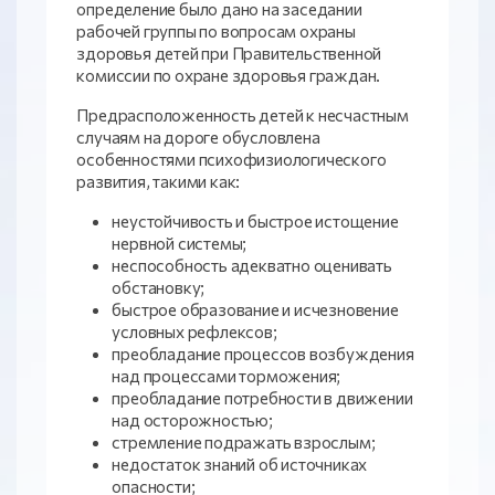
определение было дано на заседании
рабочей группы по вопросам охраны
здоровья детей при Правительственной
комиссии по охране здоровья граждан.
Предрасположенность детей к несчастным
случаям на дороге обусловлена
особенностями психофизиологического
развития, такими как:
неустойчивость и быстрое истощение
нервной системы;
неспособность адекватно оценивать
обстановку;
быстрое образование и исчезновение
условных рефлексов;
преобладание процессов возбуждения
над процессами торможения;
преобладание потребности в движении
над осторожностью;
стремление подражать взрослым;
недостаток знаний об источниках
опасности;