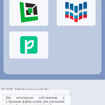
© 2025 МБОУ «Школа № 31»
344091, г. Ростов-на-Дону, пр. Стачки, 221/1
Мы используем собственные и
E-mail:
rostov-na-donu.shkola31@yandex.ru
сторонние файлы cookie для улучшения
+7 (863) 222-69-00 (приемная)